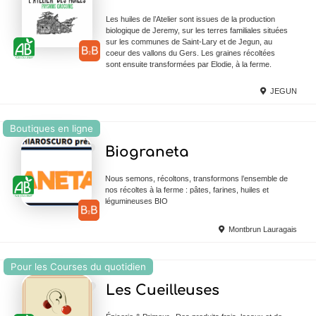
Les huiles de l’Atelier sont issues de la production
biologique de Jeremy, sur les terres familiales situées
sur les communes de Saint-Lary et de Jegun, au
coeur des vallons du Gers. Les graines récoltées
sont ensuite transformées par Elodie, à la ferme.
JEGUN
Boutiques en ligne
Ajouter en Favoris
Biograneta
Nous semons, récoltons, transformons l’ensemble de
nos récoltes à la ferme : pâtes, farines, huiles et
légumineuses BIO
Montbrun Lauragais
Pour les Courses du quotidien
Ajouter en Favoris
Les Cueilleuses