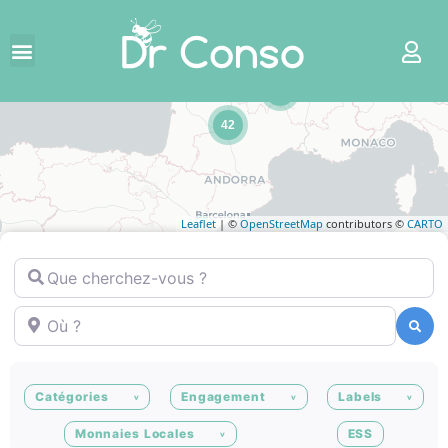
3
2
42
Leaflet
| ©
OpenStreetMap
contributors ©
CARTO
Que cherchez-vous ?
Où ?
Recherche
Recherche
Catégories
Engagement
Labels
Monnaies Locales
ESS