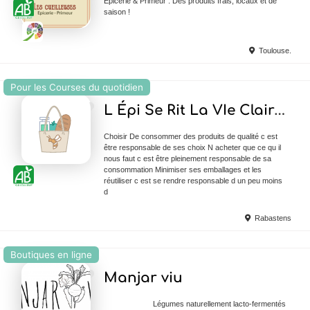
Épicerie & Primeur . Des produits frais, locaux et de
saison !
Toulouse.
Pour les Courses du quotidien
Ajouter en Favoris
L Épi Se Rit La VIe Claire Rabastens
Choisir De consommer des produits de qualité c est
être responsable de ses choix N acheter que ce qu il
nous faut c est être pleinement responsable de sa
consommation Minimiser ses emballages et les
réutiliser c est se rendre responsable d un peu moins
d
Rabastens
Boutiques en ligne
Ajouter en Favoris
Manjar viu
Légumes naturellement lacto-fermentés