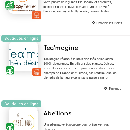
Votre panier de légumes Bio, locaux et solidaires,
distribuer dans le pays de Gex (Ain) en Drive à
Divonne, Ferney et Grilly. Fruits, farines, huiles...
Divonne-les-Bains
Boutiques en ligne
Ajouter en Favoris
Tea’magine
Tea'magine réalise à la main des thés et infusions
100% biologiques. En utilisant des plantes, épices,
fruits, fleurs et écorces en provenance directe des
champs de France et d'Europe, elle restitue tous les
bienfaits de la nature dans sans tasse sans ut
Toulouse.
Boutiques en ligne
Ajouter en Favoris
Abeillons
Une alternative écologique pour préserver vos
aliments