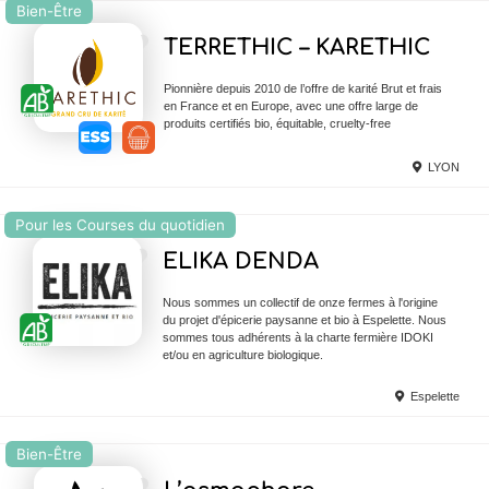
Bien-Être
Ajouter en Favoris
TERRETHIC – KARETHIC
Pionnière depuis 2010 de l’offre de karité Brut et frais
en France et en Europe, avec une offre large de
produits certifiés bio, équitable, cruelty-free
LYON
Pour les Courses du quotidien
Ajouter en Favoris
ELIKA DENDA
Nous sommes un collectif de onze fermes à l'origine
du projet d'épicerie paysanne et bio à Espelette. Nous
sommes tous adhérents à la charte fermière IDOKI
et/ou en agriculture biologique.
Espelette
Bien-Être
Ajouter en Favoris