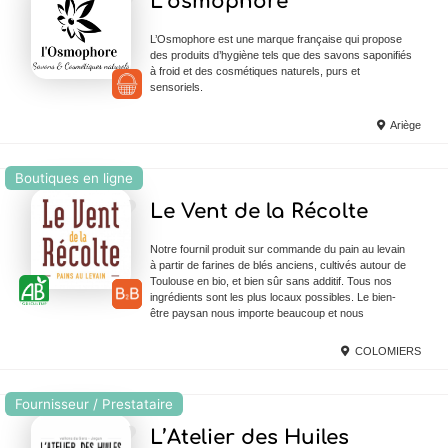
L’osmophore
L’Osmophore est une marque française qui propose
des produits d’hygiène tels que des savons saponifiés
à froid et des cosmétiques naturels, purs et
sensoriels.
Ariège
Boutiques en ligne
Ajouter en Favoris
Le Vent de la Récolte
Notre fournil produit sur commande du pain au levain
à partir de farines de blés anciens, cultivés autour de
Toulouse en bio, et bien sûr sans additif. Tous nos
ingrédients sont les plus locaux possibles. Le bien-
être paysan nous importe beaucoup et nous
COLOMIERS
Fournisseur / Prestataire
Ajouter en Favoris
L’Atelier des Huiles