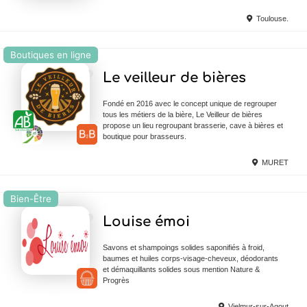
Toulouse.
Boutiques en ligne
Ajouter en Favoris
Le veilleur de bières
Fondé en 2016 avec le concept unique de regrouper
tous les métiers de la bière, Le Veilleur de bières
propose un lieu regroupant brasserie, cave à bières et
boutique pour brasseurs.
MURET
Bien-Être
Ajouter en Favoris
Louise émoi
Savons et shampoings solides saponifiés à froid,
baumes et huiles corps-visage-cheveux, déodorants
et démaquillants solides sous mention Nature &
Progrès
Vielmur-sur-Agout