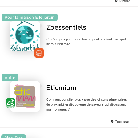
Rimont
Pour la maison & le jardin
Ajouter en Favoris
Zoessentiels
Ce n'est pas parce que l'on ne peut pas tout faire qu'il
ne faut rien faire
Autre
Ajouter en Favoris
Eticmiam
Comment concilier plus value des circuits alimentaires
de proximité et découverte de saveurs qui dépassent
nos frontières ?
Toulouse.
Bien-Être