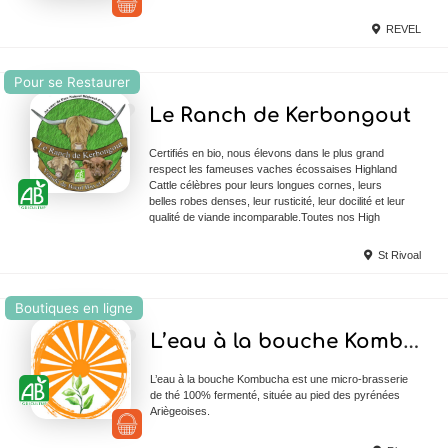
REVEL
Pour se Restaurer
Ajouter en Favoris
Le Ranch de Kerbongout
Certifiés en bio, nous élevons dans le plus grand
respect les fameuses vaches écossaises Highland
Cattle célèbres pour leurs longues cornes, leurs
belles robes denses, leur rusticité, leur docilité et leur
qualité de viande incomparable.Toutes nos High
St Rivoal
Boutiques en ligne
Ajouter en Favoris
L’eau à la bouche Kombucha
L’eau à la bouche Kombucha est une micro-brasserie
de thé 100% fermenté, située au pied des pyrénées
Ariègeoises.