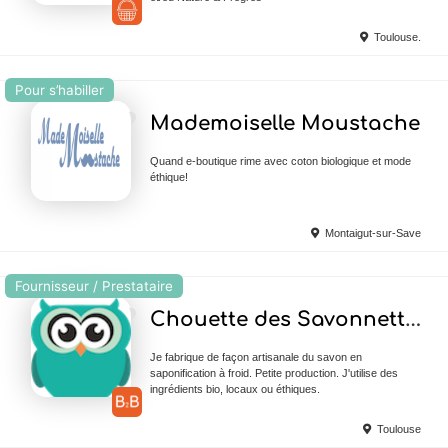
Toulouse.
Pour s’habiller
Ajouter en Favoris
Mademoiselle Moustache
Quand e-boutique rime avec coton biologique et mode
éthique!
Montaigut-sur-Save
Fournisseur / Prestataire
Ajouter en Favoris
Chouette des Savonnettes
Je fabrique de façon artisanale du savon en
saponification à froid. Petite production. J'utilise des
ingrédients bio, locaux ou éthiques.
Toulouse