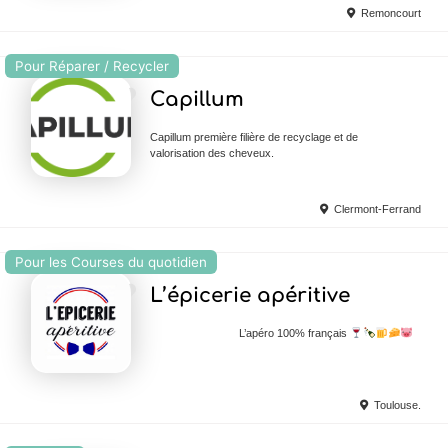
Remoncourt
Pour Réparer / Recycler
Ajouter en Favoris
Capillum
Capillum première filière de recyclage et de
valorisation des cheveux.
Clermont-Ferrand
Pour les Courses du quotidien
Ajouter en Favoris
L’épicerie apéritive
L’apéro 100% français
Toulouse.