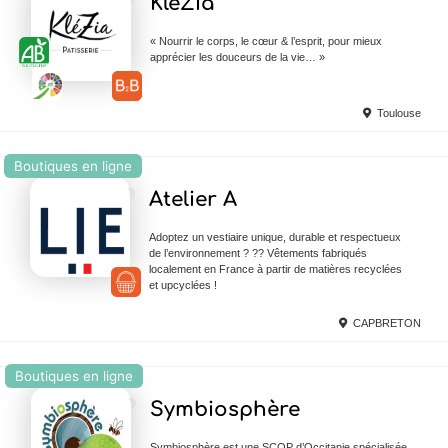
KléZia
« Nourrir le corps, le cœur & l’esprit, pour mieux
apprécier les douceurs de la vie… »
Toulouse
Boutiques en ligne
Ajouter en Favoris
Atelier A
Adoptez un vestiaire unique, durable et respectueux
de l’environnement ? ?? Vêtements fabriqués
localement en France à partir de matières recyclées
et upcyclées !
CAPBRETON
Boutiques en ligne
Ajouter en Favoris
Symbiosphère
Symbiosphère est une SCOP d’Occitanie spécialisée