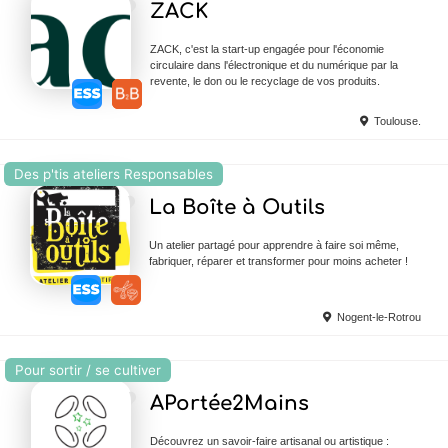
ZACK
ZACK, c'est la start-up engagée pour l'économie
circulaire dans l'électronique et du numérique par la
revente, le don ou le recyclage de vos produits.
Toulouse.
Des p'tis ateliers Responsables
Ajouter en Favoris
La Boîte à Outils
Un atelier partagé pour apprendre à faire soi même,
fabriquer, réparer et transformer pour moins acheter !
Nogent-le-Rotrou
Pour sortir / se cultiver
Ajouter en Favoris
APortée2Mains
Découvrez un savoir-faire artisanal ou artistique :