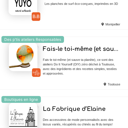
Les planches de surf éco-conçues, imprimées en 3D
Montpellier
Des p'tis ateliers Responsables
Ajouter en Favoris
Fais-le toi-même (et sauve ta planète)
Fais-le toi-même (et sauve ta planète), ce sont des
ateliers Do It Yourself (DIY) zéro déchet à Toulouse,
avec des ingrédients et des recettes simples, testées
et approuvées.
Toulouse
Boutiques en ligne
Ajouter en Favoris
La Fabrique d’Elaine
Des accessoires de mode personnalisés avec des
tissus variés, récupérés ou chinés au fil du temps!