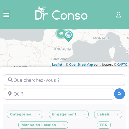
5
48
Leaflet
| ©
OpenStreetMap
contributors ©
CARTO
Que cherchez-vous ?
Où ?
Recherche
Recherche
Catégories
Engagement
Labels
Monnaies Locales
ESS