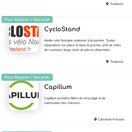
Toulouse.
Pour Réparer / Recycler
Ajouter en Favoris
CycloStand
Atelier vélo Nomade stationné à la journée. Toutes
réparations sur place et dans la journée, prêt de vélos
de courtoise, large choix de pièces détachées
Toulouse.
Pour Réparer / Recycler
Ajouter en Favoris
Capillum
Capillum première filière de recyclage et de
valorisation des cheveux.
Clermont-Ferrand