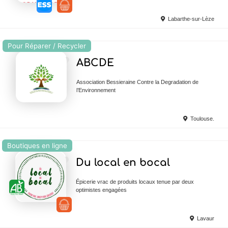
Labarthe-sur-Lèze
Pour Réparer / Recycler
Ajouter en Favoris
ABCDE
Association Bessieraine Contre la Degradation de
l’Environnement
Toulouse.
Boutiques en ligne
Ajouter en Favoris
Du local en bocal
Épicerie vrac de produits locaux tenue par deux
optimistes engagées
Lavaur