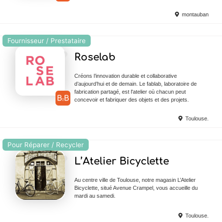
montauban
Fournisseur / Prestataire
Ajouter en Favoris
Roselab
Créons l’innovation durable et collaborative
d’aujourd’hui et de demain. Le fablab, laboratoire de
fabrication partagé, est l'atelier où chacun peut
concevoir et fabriquer des objets et des projets.
Toulouse.
Pour Réparer / Recycler
Ajouter en Favoris
L’Atelier Bicyclette
Au centre ville de Toulouse, notre magasin L’Atelier
Bicyclette, situé Avenue Crampel, vous accueille du
mardi au samedi.
Toulouse.