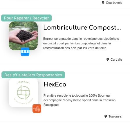
Courbevoie
Pour Réparer / Recycler
Ajouter en Favoris
Lombriculture Compost’Vers
Entreprise engagée dans le recyclage des biodéchets
en circuit court par lombricompostage et dans la
restructuration des sols par les vers de terre.
Curvalle
Des p'tis ateliers Responsables
Ajouter en Favoris
HexEco
Première recyclerie toulousaine 100% Sport qui
accompagne l'écosystème sportif dans la transition
écologique.
Toulouse.