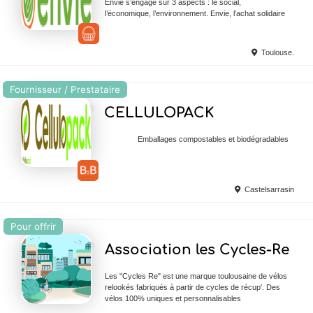
Envie s’engage sur 3 aspects : le social,
l’économique, l’environnement. Envie, l’achat solidaire
Toulouse.
Fournisseur / Prestataire
Ajouter en Favoris
CELLULOPACK
Emballages compostables et biodégradables
Castelsarrasin
Pour offrir
Ajouter en Favoris
Association les Cycles-Re
Les "Cycles Re" est une marque toulousaine de vélos
relookés fabriqués à partir de cycles de récup'. Des
vélos 100% uniques et personnalisables