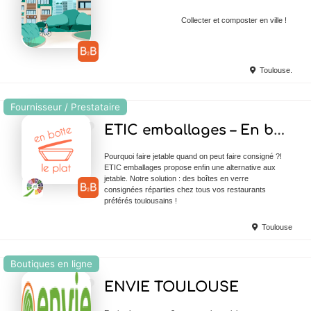
Collecter et composter en ville !
Toulouse.
Fournisseur / Prestataire
Ajouter en Favoris
ETIC emballages – En boîte le plat
Pourquoi faire jetable quand on peut faire consigné ?!
ETIC emballages propose enfin une alternative aux
jetable. Notre solution : des boîtes en verre
consignées réparties chez tous vos restaurants
préférés toulousains !
Toulouse
Boutiques en ligne
Ajouter en Favoris
ENVIE TOULOUSE