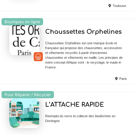
Toulouse.
Boutiques en ligne
Ajouter en Favoris
Chaussettes Orphelines
Chaussettes Orphelines est une marque écolo et
française qui propose des chaussettes, accessoires
et vêtements recyclés à partir d'anciennes
chaussettes et vêtements en maille. Les principes de
notre concept éthique sont : le recyclage, le made in
France
Paris
Pour Réparer / Recycler
Ajouter en Favoris
L’ATTACHE RAPIDE
Reemploi du verre et collecte des biodéchets en
Dordogne