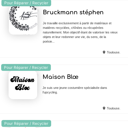
Pour Réparer / Recycler
Ajouter en Favoris
Bruckmann stéphen
Je travaille exclusivement à partir de matériaux et
matières recyclées, chînées ou récupérées
naturellement. Mon objectif étant de valoriser les vieux
objets et leur redonner une vie, du sens, de la
poésie...
Toulouse.
Pour Réparer / Recycler
Ajouter en Favoris
Maison Blœ
Je suis une jeune costumière spécialisée dans
l’upcycling.
Toulouse.
Pour Réparer / Recycler