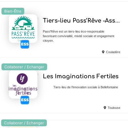
Bien-Être
Ajouter en Favoris
Tiers-lieu Pass’Rêve -Association Terra Flor
Pass'Rêve est un tiers-lieu éco-responsable
favorisant convivialité, mixité sociale et engagement
citoyen.
Couladère
Collaborer / Echanger
Ajouter en Favoris
Les Imaginations Fertiles
Tiers-lieu de l'innovation sociale à Bellefontaine
Toulouse
Collaborer / Echanger