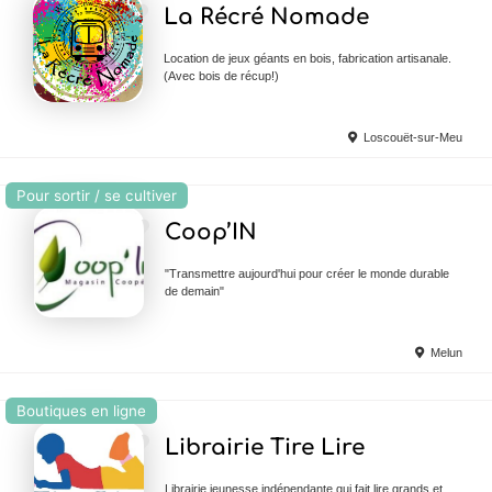
Ajouter en Favoris
La Récré Nomade
Location de jeux géants en bois, fabrication artisanale.
(Avec bois de récup!)
Loscouët-sur-Meu
Pour sortir / se cultiver
Ajouter en Favoris
Coop’IN
"Transmettre aujourd'hui pour créer le monde durable
de demain"
Melun
Boutiques en ligne
Ajouter en Favoris
Librairie Tire Lire
Librairie jeunesse indépendante qui fait lire grands et