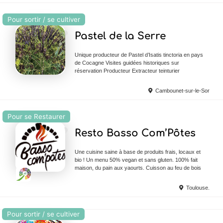
Pour sortir / se cultiver
Ajouter en Favoris
Pastel de la Serre
Unique producteur de Pastel d’Isatis tinctoria en pays
de Cocagne Visites guidées historiques sur
réservation Producteur Extracteur teinturier
Cambounet-sur-le-Sor
Pour se Restaurer
Ajouter en Favoris
Resto Basso Com’Pôtes
Une cuisine saine à base de produits frais, locaux et
bio ! Un menu 50% vegan et sans gluten. 100% fait
maison, du pain aux yaourts. Cuisson au feu de bois
Toulouse.
Pour sortir / se cultiver