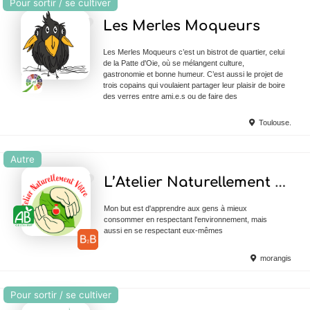
Pour sortir / se cultiver
Ajouter en Favoris
Les Merles Moqueurs
Les Merles Moqueurs c’est un bistrot de quartier, celui
de la Patte d'Oie, où se mélangent culture,
gastronomie et bonne humeur. C’est aussi le projet de
trois copains qui voulaient partager leur plaisir de boire
des verres entre ami.e.s ou de faire des
Toulouse.
Autre
Ajouter en Favoris
L’Atelier Naturellement Vôtre
Mon but est d'apprendre aux gens à mieux
consommer en respectant l'environnement, mais
aussi en se respectant eux-mêmes
morangis
Pour sortir / se cultiver
Ajouter en Favoris