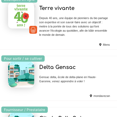
Ajouter en Favoris
Terre vivante
Depuis 40 ans, une équipe de pionniers du bio partage
son expertise et son savoir-faire avec un objectif :
mettre à la portée de tous des solutions qui font
avancer l’écologie au quotidien, afin de bâtir ensemble
le monde de demain.
Mens
Pour sortir / se cultiver
Ajouter en Favoris
Delta Gensac
Gensac delta, école de delta-plane en Haute-
Garonne, venez apprendre à voler !
mondavezan
Fournisseur / Prestataire
Ajouter en Favoris