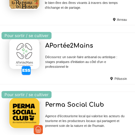
le bien-être des êtres vivants à travers des temps
d'échange et de partage.
Arreau
Pour sortir / se cultiver
Ajouter en Favoris
APortée2Mains
Découvrez un savoir-faire artisanal ou artistique :
stages pratiques d'initiation au côté d'un·e
professionnel·le
Pélussin
Pour sortir / se cultiver
Ajouter en Favoris
Perma Social Club
Agence d'écotourisme local qui valorise les acteurs du
tourisme et les producteurs locaux qui partagent et
prennent soin de la nature et de l'humain.