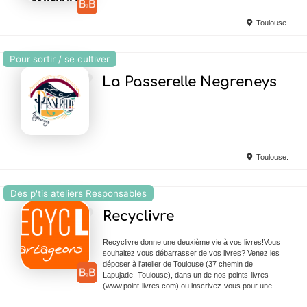
Toulouse.
Pour sortir / se cultiver
Ajouter en Favoris
La Passerelle Negreneys
Toulouse.
Des p'tis ateliers Responsables
Ajouter en Favoris
Recyclivre
Recyclivre donne une deuxième vie à vos livres!Vous
souhaitez vous débarrasser de vos livres? Venez les
déposer à l'atelier de Toulouse (37 chemin de
Lapujade- Toulouse), dans un de nos points-livres
(www.point-livres.com) ou inscrivez-vous pour une