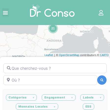
5
21
Leaflet
| ©
OpenStreetMap
contributors ©
CARTO
Que cherchez-vous ?
Où ?
Recherche
Recherche
Catégories
Engagement
Labels
Monnaies Locales
ESS