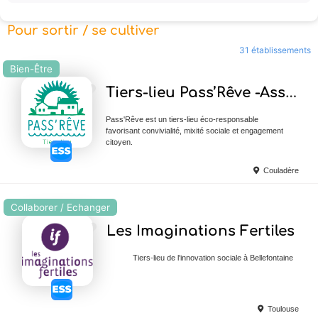
Pour sortir / se cultiver
31 établissements
Bien-Être
Ajouter en Favoris
Tiers-lieu Pass’Rêve -Association Terra Flor
Pass'Rêve est un tiers-lieu éco-responsable
favorisant convivialité, mixité sociale et engagement
citoyen.
Couladère
Collaborer / Echanger
Ajouter en Favoris
Les Imaginations Fertiles
Tiers-lieu de l'innovation sociale à Bellefontaine
Toulouse