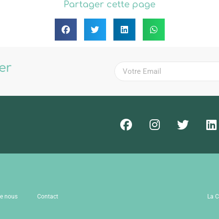
Partager cette page
ter
!
de nous
Contact
La C