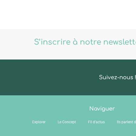
S’inscrire à notre newslet
Suivez-nous 
Naviguer
Explorer
Le Concept
Fil d’actus
Ils parlent 