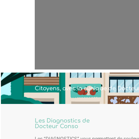
Citoyens, avec la clinique de Docteu
Les Diagnostics de
Docteur Conso
Les “DIAGNOSTICS” vous permettent de souleve