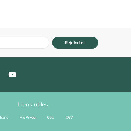
Rejoindre !
Liens utiles
harte
Vie Privée
CGU
CGV