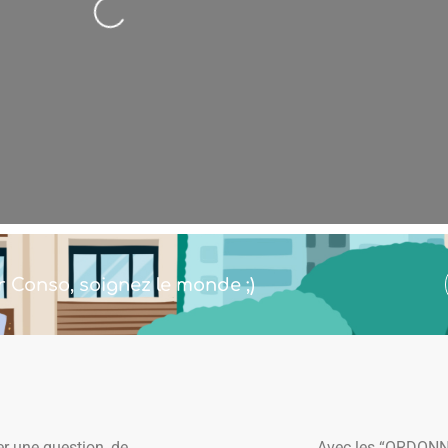
Chargement...
r Conso, soignez le monde ;)
r une question, de
Avec les “ORDONNA