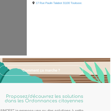
17 Rue Paulin Talabot
31100
Toulouse.
Comment ça marche ?
Proposez/découvrez les solutions
dans les Ordonnances citoyennes
NCES” je propose une ou des solutions à cette