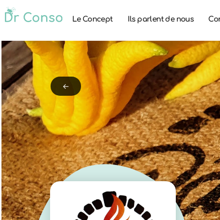
Le Concept
Ils parlent de nous
Co
←