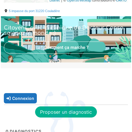
Leaflet
| ©
OpenStreetMap
contributors ©
CARTO
5 impasse du port
31220
Couladère
Citoyens, avec la clinique de Docteur Conso,
soignez le monde ;)
Comment ça marche ?
Connexion
Proposer un diagnostic
0
DIAGNOSTICS