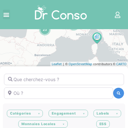
2
23
Leaflet
| ©
OpenStreetMap
contributors ©
CARTO
Que cherchez-vous ?
Où ?
Recherche
Recherche
Catégories
Engagement
Labels
Monnaies Locales
ESS