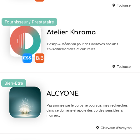
Toulouse.
Fournisseur / Prestataire
Ajouter en Favoris
Atelier Khrōma
Design & Médiation pour des initiatives sociales,
environnementales et culturelles.
Toulouse.
Bien-Être
Ajouter en Favoris
ALCYONE
Passionnée par le corps, je poursuis mes recherches
dans ce domaine et ajoute des cordes sensibles à
mon arc.
Clairvaux-d'Aveyron