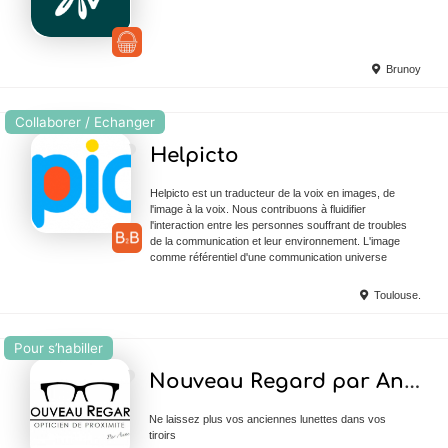
Brunoy
Collaborer / Echanger
Ajouter en Favoris
Helpicto
Helpicto est un traducteur de la voix en images, de
l'image à la voix. Nous contribuons à fluidifier
l'interaction entre les personnes souffrant de troubles
de la communication et leur environnement. L'image
comme référentiel d'une communication universe
Toulouse.
Pour s’habiller
Ajouter en Favoris
Nouveau Regard par Anne-Laure
Ne laissez plus vos anciennes lunettes dans vos
tiroirs