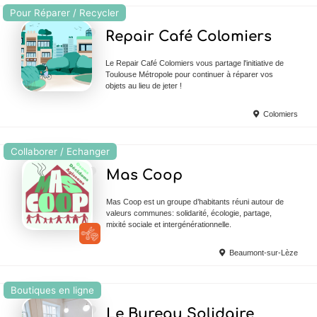
Pour Réparer / Recycler
Ajouter en Favoris
Repair Café Colomiers
Le Repair Café Colomiers vous partage l'initiative de
Toulouse Métropole pour continuer à réparer vos
objets au lieu de jeter !
Colomiers
Collaborer / Echanger
Ajouter en Favoris
Mas Coop
Mas Coop est un groupe d’habitants réuni autour de
valeurs communes: solidarité, écologie, partage,
mixité sociale et intergénérationnelle.
Beaumont-sur-Lèze
Boutiques en ligne
Ajouter en Favoris
Le Bureau Solidaire