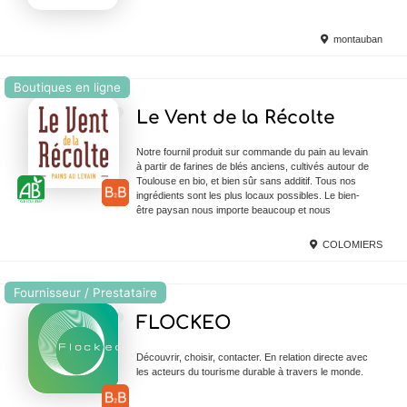
montauban
Boutiques en ligne
Ajouter en Favoris
Le Vent de la Récolte
Notre fournil produit sur commande du pain au levain
à partir de farines de blés anciens, cultivés autour de
Toulouse en bio, et bien sûr sans additif. Tous nos
ingrédients sont les plus locaux possibles. Le bien-
être paysan nous importe beaucoup et nous
COLOMIERS
Fournisseur / Prestataire
Ajouter en Favoris
FLOCKEO
Découvrir, choisir, contacter. En relation directe avec
les acteurs du tourisme durable à travers le monde.