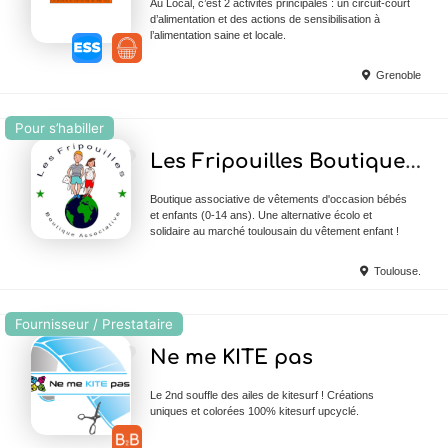
Au Local, c’est 2 activités principales : un circuit-court
d’alimentation et des actions de sensibilisation à
l’alimentation saine et locale.
Grenoble
Pour s’habiller
Ajouter en Favoris
Les Fripouilles Boutique Associative
Boutique associative de vêtements d'occasion bébés
et enfants (0-14 ans). Une alternative écolo et
solidaire au marché toulousain du vêtement enfant !
Toulouse.
Fournisseur / Prestataire
Ajouter en Favoris
Ne me KITE pas
Le 2nd souffle des ailes de kitesurf ! Créations
uniques et colorées 100% kitesurf upcyclé.