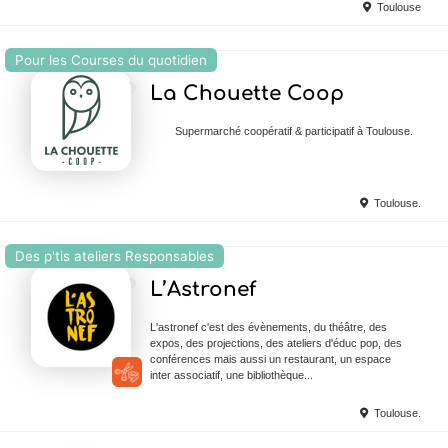
Toulouse
Pour les Courses du quotidien
Ajouter en Favoris
La Chouette Coop
Supermarché coopératif & participatif à Toulouse.
Toulouse.
Des p'tis ateliers Responsables
Ajouter en Favoris
L’Astronef
L'astronef c'est des évènements, du théâtre, des
expos, des projections, des ateliers d'éduc pop, des
conférences mais aussi un restaurant, un espace
inter associatif, une bibliothèque...
Toulouse.