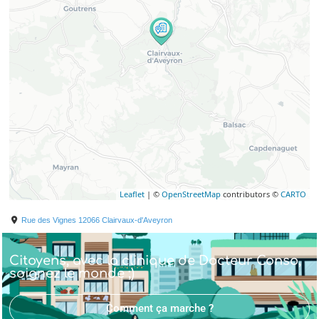
Leaflet
| ©
OpenStreetMap
contributors ©
CARTO
Rue des Vignes
12066
Clairvaux-d'Aveyron
Citoyens, avec la clinique de Docteur Conso,
soignez le monde ;)
Comment ça marche ?