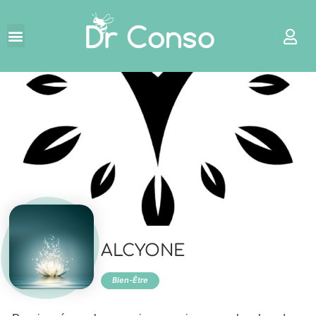
←
ALCYONE
Bien-Être