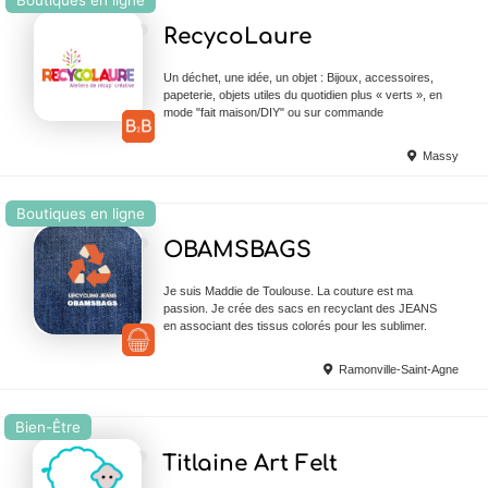
Ajouter en Favoris
RecycoLaure
Un déchet, une idée, un objet : Bijoux, accessoires,
papeterie, objets utiles du quotidien plus « verts », en
mode "fait maison/DIY" ou sur commande
Massy
Boutiques en ligne
Ajouter en Favoris
OBAMSBAGS
Je suis Maddie de Toulouse. La couture est ma
passion. Je crée des sacs en recyclant des JEANS
en associant des tissus colorés pour les sublimer.
Ramonville-Saint-Agne
Bien-Être
Ajouter en Favoris
Titlaine Art Felt