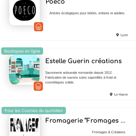
Poëco
Articles écologiques pour bébés, enfants et adultes.
Lyon
Boutiques en ligne
Ajouter en Favoris
Estelle Guerin créations
Savonnerie artisanale normande depuis 2012.
Fabrication de savons soins saponifiés à froid et
cosmétiques solide.
Le Havre
Pour les Courses du quotidien
Ajouter en Favoris
Fromagerie “Fromages et Créations”
Fromages & Créations