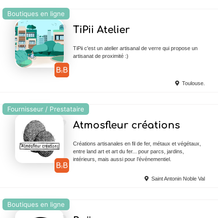
Boutiques en ligne
Ajouter en Favoris
TiPii Atelier
TiPii c'est un atelier artisanal de verre qui propose un
artisanat de proximité :)
Toulouse.
Fournisseur / Prestataire
Ajouter en Favoris
Atmosfleur créations
Créations artisanales en fil de fer, métaux et végétaux,
entre land art et art du fer... pour parcs, jardins,
intérieurs, mais aussi pour l’événementiel.
Saint Antonin Noble Val
Boutiques en ligne
Ajouter en Favoris