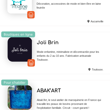
Décoration, accessoires de mode et bien-être en laine
feutrée
Aucamville
Boutiques en ligne
Ajouter en Favoris
Joli Brin
Mode enfantine, minimaliste et décontractée pour les
enfants du 2 au 10 ans. Fabrication artisanale
Toulouse.
Toulouse.
Pour s’habiller
Ajouter en Favoris
ABAK’ART
Abak'Art, le seul atelier de maroquinerie en France qui
travaille les peaux de bovins provenant de
l'exploitation familiale. Circuit - court garanti !