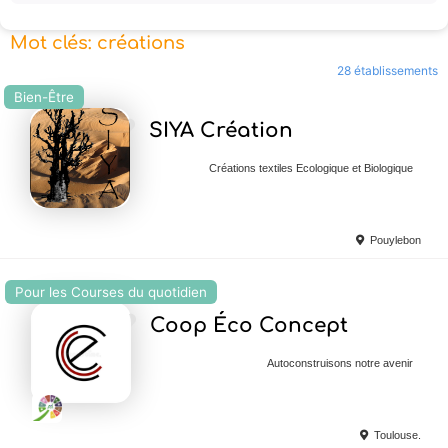
Mot clés: créations
28 établissements
Bien-Être
Ajouter en Favoris
SIYA Création
Créations textiles Ecologique et Biologique
Pouylebon
Pour les Courses du quotidien
Ajouter en Favoris
Coop Éco Concept
Autoconstruisons notre avenir
Toulouse.