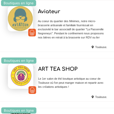
Boutiques en ligne
Ajouter en Favoris
Aviateur
Au coeur du quartier des Minimes, notre micro-
brasserie artisanale et familiale fournissait en
exclusivité le bar associatif de quartier "La Passerelle
Negreneys". Pendant le confinement nous proposons
nos bières en retrait à la brasserie sur RDV ou livr
Toulouse.
Boutiques en ligne
Ajouter en Favoris
ART TEA SHOP
Le 1er salon de thé boutique artistique au coeur de
Toulouse où l'on peut manger maison et repartir avec
les créations artistiques !
Toulouse.
Boutiques en ligne