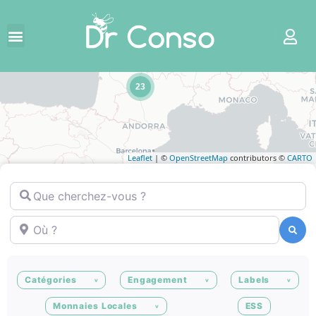
2
23
Leaflet
| ©
OpenStreetMap
contributors ©
CARTO
Que cherchez-vous ?
Où ?
Recherche
Recherche
Catégories
Engagement
Labels
Monnaies Locales
ESS