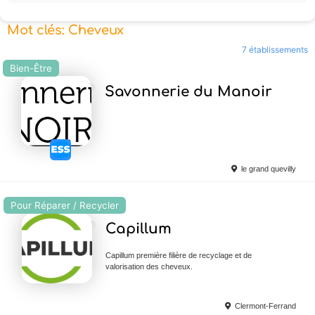
Mot clés: Cheveux
7 établissements
Bien-Être
Ajouter en Favoris
Savonnerie du Manoir
le grand quevilly
Pour Réparer / Recycler
Ajouter en Favoris
Capillum
Capillum première filière de recyclage et de
valorisation des cheveux.
Clermont-Ferrand