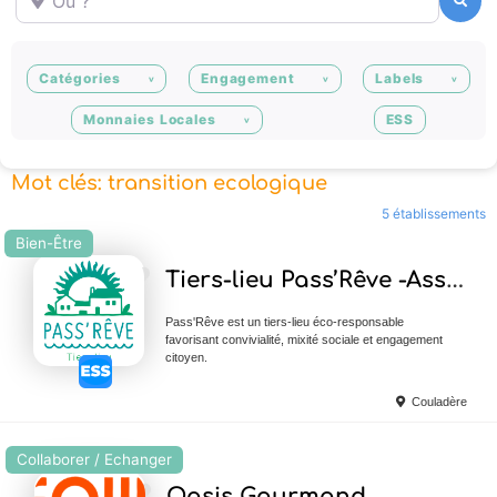
Recherche
Catégories
Engagement
Labels
Monnaies Locales
ESS
Mot clés: transition ecologique
5 établissements
Bien-Être
Ajouter en Favoris
Tiers-lieu Pass’Rêve -Association Terra Flor
Pass'Rêve est un tiers-lieu éco-responsable
favorisant convivialité, mixité sociale et engagement
citoyen.
Couladère
Collaborer / Echanger
Ajouter en Favoris
Oasis Gourmand