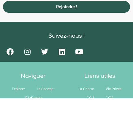
Rejoindre !
Suivez-nous !
Naviguer
Liens utiles
Explorer
Le Concept
La Charte
Vie Privée
Fil d’actus
CGU
CGV
Ils parlent de nous
Contact
© 2024 Docteur Conso