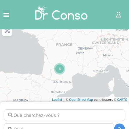
+
−
4
Leaflet
| ©
OpenStreetMap
contributors ©
CARTO
Que cherchez-vous ?
Où ?
Recherche