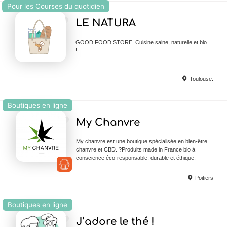
Pour les Courses du quotidien
Ajouter en Favoris
LE NATURA
GOOD FOOD STORE. Cuisine saine, naturelle et bio
!
Toulouse.
Boutiques en ligne
Ajouter en Favoris
My Chanvre
My chanvre est une boutique spécialisée en bien-être
chanvre et CBD. ?Produits made in France bio à
conscience éco-responsable, durable et éthique.
Poitiers
Boutiques en ligne
Ajouter en Favoris
J’adore le thé !