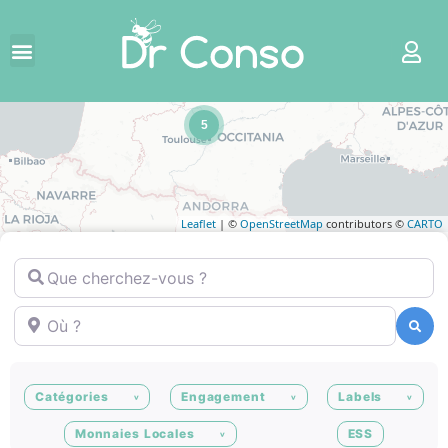
5
Leaflet
| ©
OpenStreetMap
contributors ©
CARTO
Que cherchez-vous ?
Où ?
Recherche
Recherche
Catégories
Engagement
Labels
Monnaies Locales
ESS