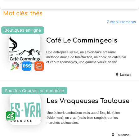
Mot clés: thés
7 établissements
Boutiques en ligne
Ajouter en Favoris
Café Le Commingeois
Une entreprise locale, un savoir-faire artisanal,
méthode douce de torréfaction, un choix de cafés bio
et éco responsables, une gamme variée de thé
Larcan
Pour les Courses du quotidien
Ajouter en Favoris
Les Vraqueuses Toulouse
Une épicerie ambulante mais aussi fixe, bio (bien
évidement), en vrac (mais bien rangée), sur les
marchés toulousains.
Toulouse.