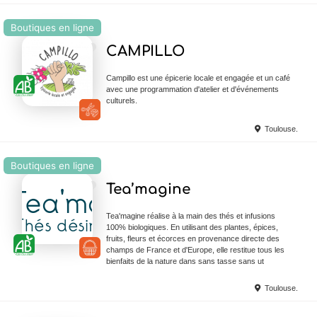
Boutiques en ligne
Ajouter en Favoris
CAMPILLO
Campillo est une épicerie locale et engagée et un café
avec une programmation d'atelier et d'événements
culturels.
Toulouse.
Boutiques en ligne
Ajouter en Favoris
Tea’magine
Tea'magine réalise à la main des thés et infusions
100% biologiques. En utilisant des plantes, épices,
fruits, fleurs et écorces en provenance directe des
champs de France et d'Europe, elle restitue tous les
bienfaits de la nature dans sans tasse sans ut
Toulouse.