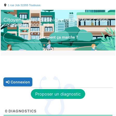
1 rue Job
31555
Toulouse.
Citoyens, avec la clinique de Docteur Conso,
soignez le monde ;)
Comment ça marche ?
Connexion
Proposer un diagnostic
0
DIAGNOSTICS