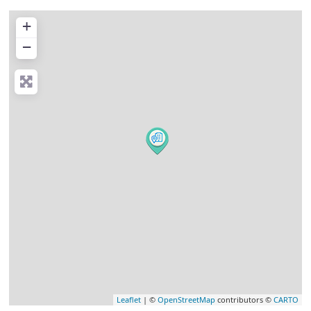
+
−
Leaflet
| ©
OpenStreetMap
contributors ©
CARTO