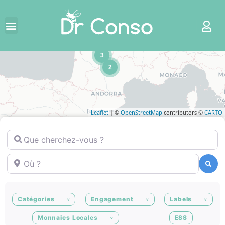
3
2
Leaflet
| ©
OpenStreetMap
contributors ©
CARTO
Que cherchez-vous ?
Où ?
Recherche
Recherche
Catégories
Engagement
Labels
Monnaies Locales
ESS