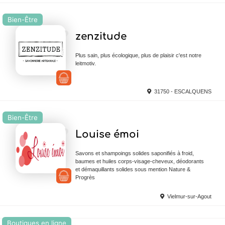
Bien-Être
Ajouter en Favoris
zenzitude
Plus sain, plus écologique, plus de plaisir c'est notre
leitmotiv.
31750 - ESCALQUENS
Bien-Être
Ajouter en Favoris
Louise émoi
Savons et shampoings solides saponifiés à froid,
baumes et huiles corps-visage-cheveux, déodorants
et démaquillants solides sous mention Nature &
Progrès
Vielmur-sur-Agout
Boutiques en ligne