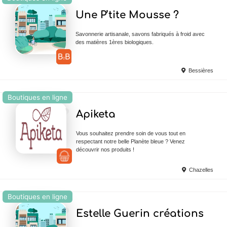
Ajouter en Favoris
Une P’tite Mousse ?
Savonnerie artisanale, savons fabriqués à froid avec
des matières 1ères biologiques.
Bessières
Boutiques en ligne
Ajouter en Favoris
Apiketa
Vous souhaitez prendre soin de vous tout en
respectant notre belle Planète bleue ? Venez
découvrir nos produits !
Chazelles
Boutiques en ligne
Ajouter en Favoris
Estelle Guerin créations