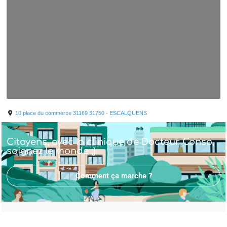
Leaflet
| ©
OpenStreetMap
contributors ©
CARTO
10 place du commerce
31169
31750 - ESCALQUENS
Citoyens, avec la clinique de Docteur Conso,
soignez le monde ;)
Comment ça marche ?