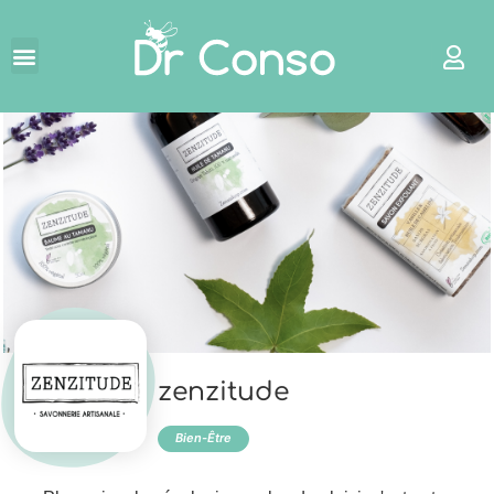
←
zenzitude
Bien-Être