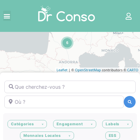
6
Leaflet
| ©
OpenStreetMap
contributors ©
CARTO
Que cherchez-vous ?
Où ?
Recherche
Recherche
Catégories
Engagement
Labels
Monnaies Locales
ESS