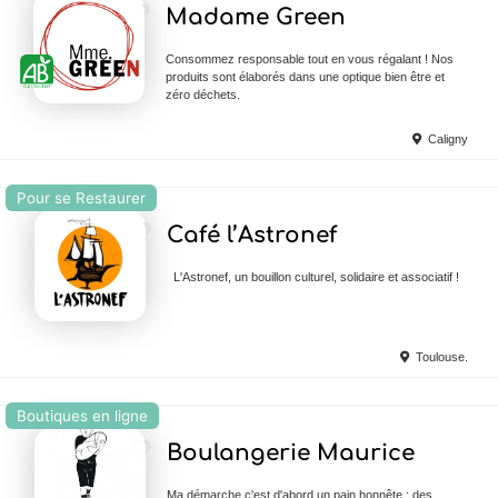
Ajouter en Favoris
Madame Green
Consommez responsable tout en vous régalant ! Nos
produits sont élaborés dans une optique bien être et
zéro déchets.
Caligny
Pour se Restaurer
Ajouter en Favoris
Café l’Astronef
L'Astronef, un bouillon culturel, solidaire et associatif !
Toulouse.
Boutiques en ligne
Ajouter en Favoris
Boulangerie Maurice
Ma démarche c'est d'abord un pain honnête : des