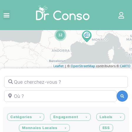
12
Leaflet
| ©
OpenStreetMap
contributors ©
CARTO
Que cherchez-vous ?
Où ?
Recherche
Recherche
Catégories
Engagement
Labels
Monnaies Locales
ESS