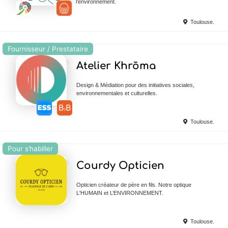
l'environnement.
Toulouse.
Fournisseur / Prestataire
Ajouter en Favoris
Atelier Khrōma
Design & Médiation pour des initiatives sociales,
environnementales et culturelles.
Toulouse.
Pour s’habiller
Ajouter en Favoris
Courdy Opticien
Opticien créateur de père en fils. Notre optique
L'HUMAIN et L’ENVIRONNEMENT.
Toulouse.