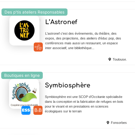
Des p'tis ateliers Responsables
Ajouter en Favoris
L’Astronef
L'astronef c'est des évènements, du théâtre, des
expos, des projections, des ateliers d'éduc pop, des
conférences mais aussi un restaurant, un espace
inter associatif, une bibliothèque...
Toulouse.
Boutiques en ligne
Ajouter en Favoris
Symbiosphère
Symbiosphère est une SCOP d’Occitanie spécialisée
dans la conception et la fabrication de refuges en bois
pour le vivant et en prestations en sciences
écologiques sur le terrain
Fonsorbes