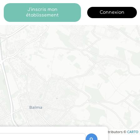
J'inscris mon
Connexion
établissement
Leaflet
| ©
OpenStreetMap
contributors ©
CARTO
Recherche
Recherche