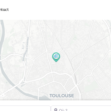
ntact
Où ?