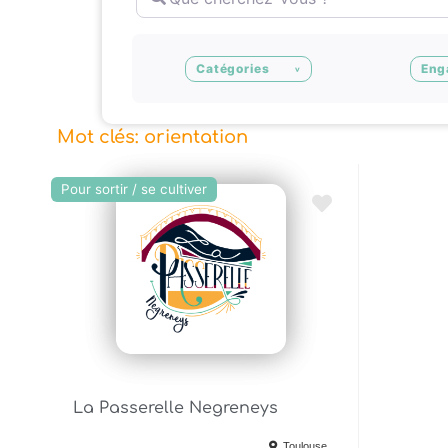
Catégories
Eng
Mot clés: orientation
Pour sortir / se cultiver
Ajouter en Favoris
La Passerelle Negreneys
Toulouse.