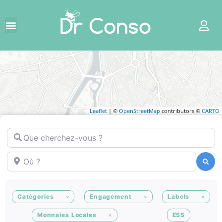
Leaflet
| ©
OpenStreetMap
contributors ©
CARTO
Que cherchez-vous ?
Où ?
Recherche
Recherche
Catégories
Engagement
Labels
Monnaies Locales
ESS