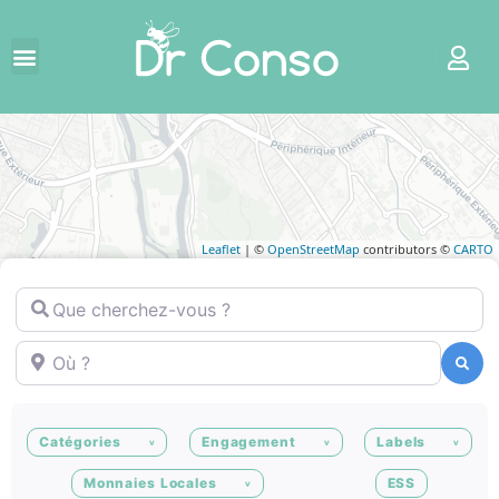
Leaflet
| ©
OpenStreetMap
contributors ©
CARTO
Que cherchez-vous ?
Où ?
Recherche
Recherche
Catégories
Engagement
Labels
Monnaies Locales
ESS