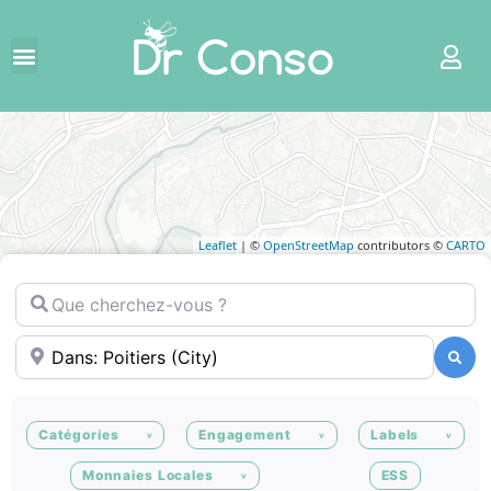
Leaflet
| ©
OpenStreetMap
contributors ©
CARTO
Que cherchez-vous ?
Où ?
Recherche
Recherche
Catégories
Engagement
Labels
Monnaies Locales
ESS