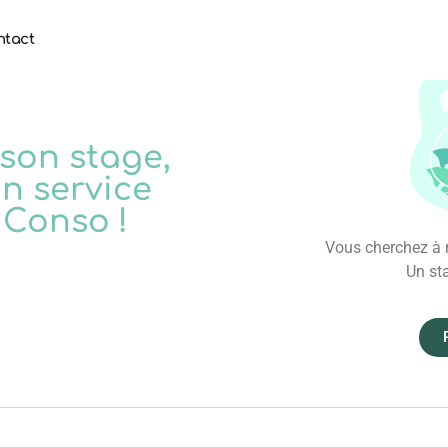
ntact
 son stage,
n service
 Conso !
Vous cherchez à r
Un sta