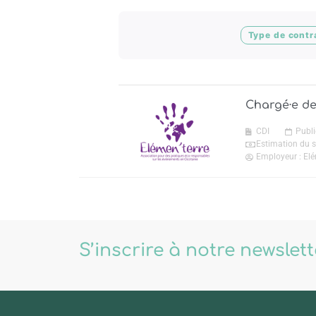
Type de contr
Chargé·e de
CDI
Publi
Estimation du s
Employeur : Elé
S’inscrire à notre newslet