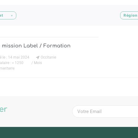
at
Région 
 mission Label / Formation
é le : 14 mai 2024
Occitanie
alaire : < 1250
/ Mois
men'terre
ter