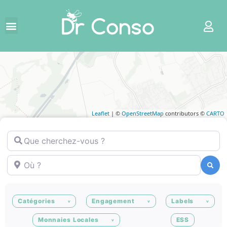
Leaflet
| ©
OpenStreetMap
contributors ©
CARTO
Que cherchez-vous ?
Où ?
Recherche
Recherche
Catégories
Engagement
Labels
Monnaies Locales
ESS