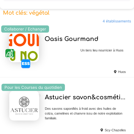
Mot clés: végétal
4 établissements
Collaborer / Echanger
Ajouter en Favoris
Oasis Gourmand
Un tiers lieu nourricier à Huos
Huos
Pour les Courses du quotidien
Ajouter en Favoris
Astucier savon&cosmétique
Des savons saponifiés à froid avec des huiles de
colza, camelines et chanvre issu de notre exploitation
familiale.
Scy-Chazelles