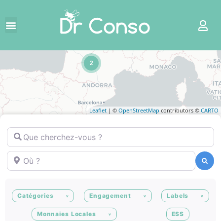
2
Leaflet
| ©
OpenStreetMap
contributors ©
CARTO
Que cherchez-vous ?
Où ?
Recherche
Recherche
Catégories
Engagement
Labels
Monnaies Locales
ESS