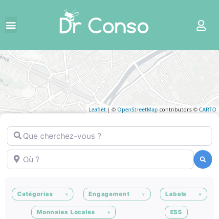
Leaflet
| ©
OpenStreetMap
contributors ©
CARTO
Que cherchez-vous ?
Où ?
Recherche
Recherche
Catégories
Engagement
Labels
Monnaies Locales
ESS