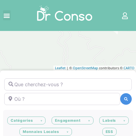
Leaflet
| ©
OpenStreetMap
contributors ©
CARTO
Que cherchez-vous ?
Où ?
Recherche
Recherche
Catégories
Engagement
Labels
Monnaies Locales
ESS