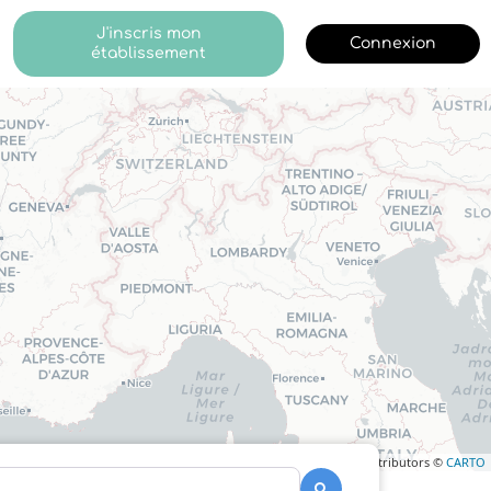
J'inscris mon
Connexion
établissement
Leaflet
| ©
OpenStreetMap
contributors ©
CARTO
Recherche
Recherche