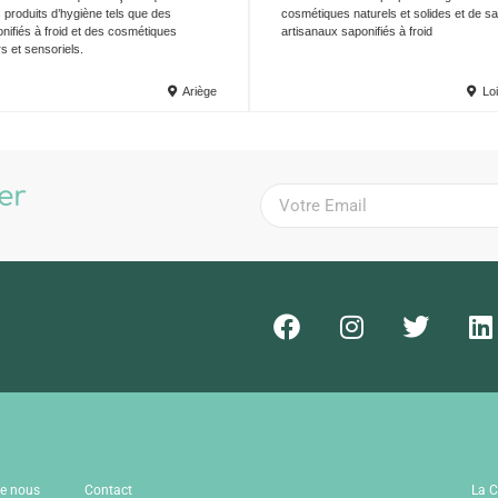
produits d’hygiène tels que des
cosmétiques naturels et solides et de s
ifiés à froid et des cosmétiques
artisanaux saponifiés à froid
rs et sensoriels.
Ariège
Loi
ter
!
de nous
Contact
La C