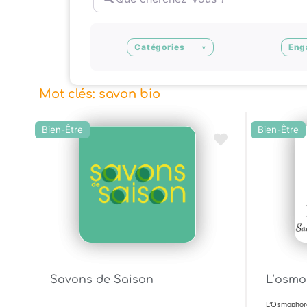
Catégories
Eng
Mot clés: savon bio
Bien-Être
Bien-Être
Ajouter en Favoris
Savons de Saison
L’osmo
L’Osmophore