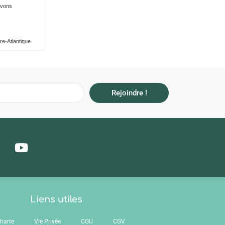
avons
re-Atlantique
Rejoindre !
Liens utiles
harte
Vie Privée
CGU
CGV