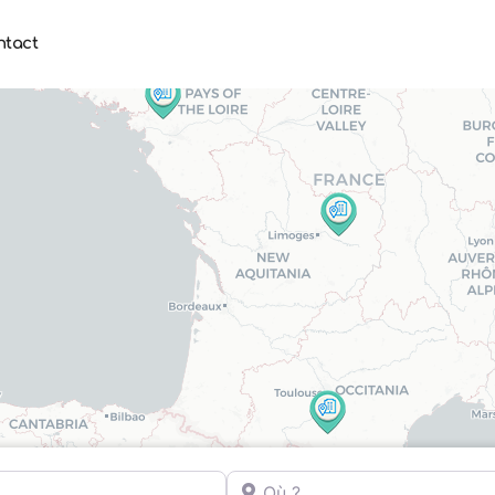
ntact
Où ?