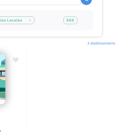
ies Locales
ESS
3 établissements
Ajouter en Favoris
e