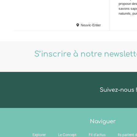
propose des 
savons sapon
naturels, pu
Neuvic-Entier
S’inscrire à notre newslet
Suivez-nous 
Naviguer
Explorer
Le Concept
Fil d’actus
Ils parlent 