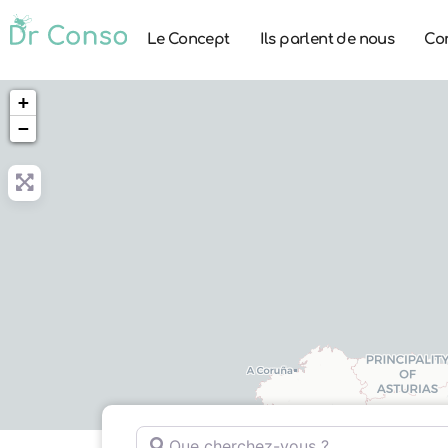
Le Concept
Ils parlent de nous
Co
+
−
Que cherchez-vous ?