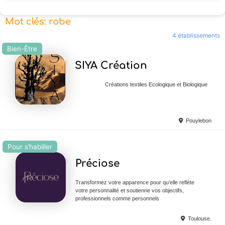
Mot clés: robe
4 établissements
Bien-Être
Ajouter en Favoris
SIYA Création
Créations textiles Ecologique et Biologique
Pouylebon
Pour s’habiller
Ajouter en Favoris
Préciose
Transformez votre apparence pour qu’elle reflète
votre personnalité et soutienne vos objectifs,
professionnels comme personnels
Toulouse.