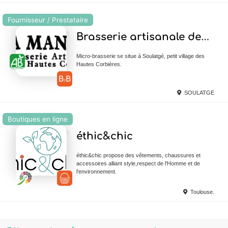
Fournisseur / Prestataire
Ajouter en Favoris
Brasserie artisanale des Hautes Corbières la Mandra
Micro-brasserie se situe à Soulatgé, petit village des
Hautes Corbières.
SOULATGE
Boutiques en ligne
Ajouter en Favoris
éthic&chic
éthic&chic propose des vêtements, chaussures et
accessoires alliant style,respect de l'Homme et de
l'environnement.
Toulouse.