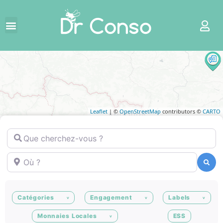
Leaflet
| ©
OpenStreetMap
contributors ©
CARTO
Que cherchez-vous ?
Où ?
Recherche
Recherche
Catégories
Engagement
Labels
Monnaies Locales
ESS