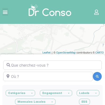
Leaflet
| ©
OpenStreetMap
contributors ©
CARTO
Que cherchez-vous ?
Où ?
Recherche
Recherche
Catégories
Engagement
Labels
Monnaies Locales
ESS