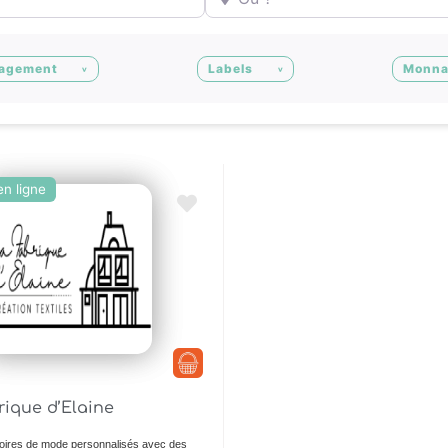
agement
Labels
Monna
n ligne
Ajouter en Favoris
rique d’Elaine
ires de mode personnalisés avec des