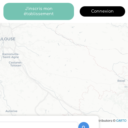
J'inscris mon
Connexion
établissement
Leaflet
| ©
OpenStreetMap
contributors ©
CARTO
Recherche
Recherche