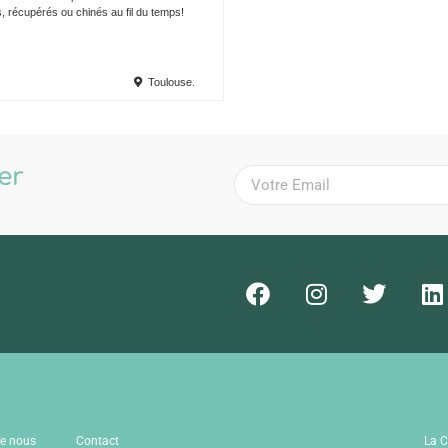
s, récupérés ou chinés au fil du temps!
Toulouse.
ter
!
de nous
Contact
La C