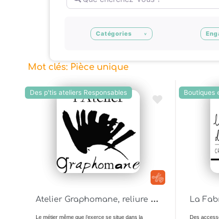
Catégories
Eng
Mot clés: Pièce unique
Des p'tis ateliers Responsables
Boutiques e
Ajouter en Favoris
A
telier Graphomane, reliure Fabienne Morelli
La Fab
Le métier même que j'exerce se situe dans la
Des accesso