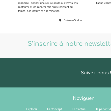
durabilité : donner une reliure solide aux livres, les
tissus varié
restaurer et les réparer afin qu'ils résistent au
temps, à la lecture et à la relecture...
L'Isle-en-Dodon
S’inscrire à notre newslet
Suivez-nous 
Naviguer
Explorer
Le Concept
Fil d’actus
Ils parlent 