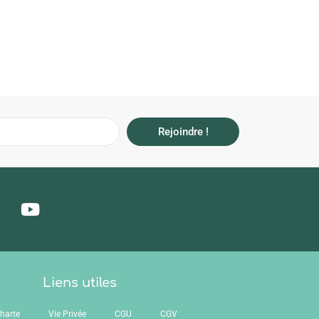
Rejoindre !
Liens utiles
harte
Vie Privée
CGU
CGV