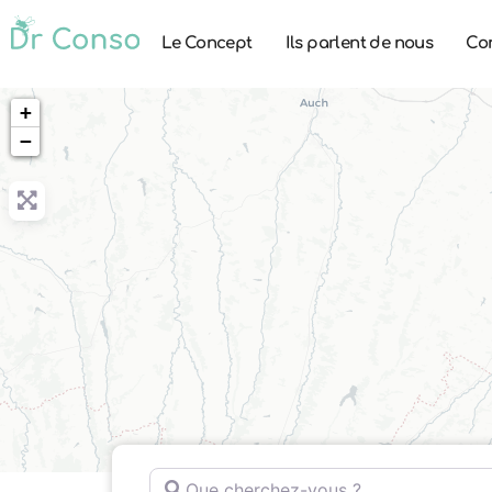
Le Concept
Ils parlent de nous
Co
+
−
Que cherchez-vous ?