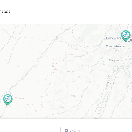
ntact
Où ?