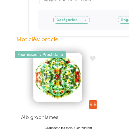
Catégories
Eng
Mot clés: oracle
Fournisseur / Prestataire
Ajouter en Favoris
Alb graphismes
Graphisme fait main! C'est vibrant.