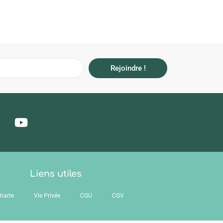
Rejoindre !
Liens utiles
harte
Vie Privée
CGU
CGV