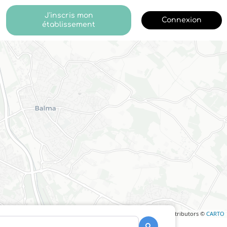
J'inscris mon
Connexion
établissement
Leaflet
| ©
OpenStreetMap
contributors ©
CARTO
Recherche
Recherche