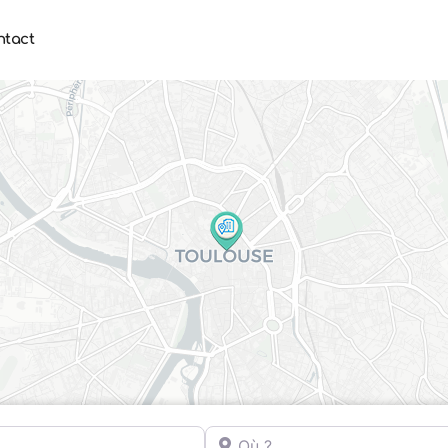
ntact
Où ?