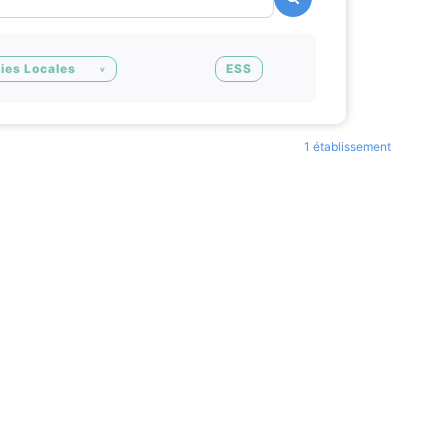
ies Locales
ESS
1 établissement