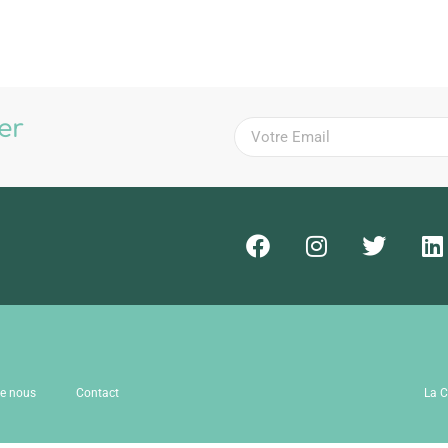
ter
!
de nous
Contact
La C