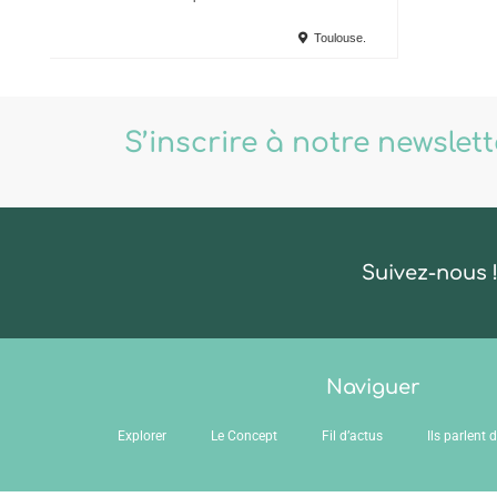
Toulouse.
S’inscrire à notre newslet
Suivez-nous 
Naviguer
Explorer
Le Concept
Fil d’actus
Ils parlent 