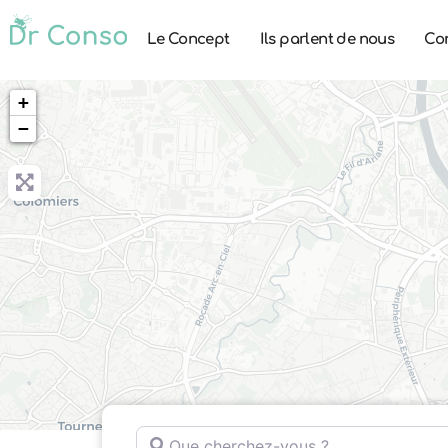
Le Concept
Ils parlent de nous
Co
+
−
Que cherchez-vous ?