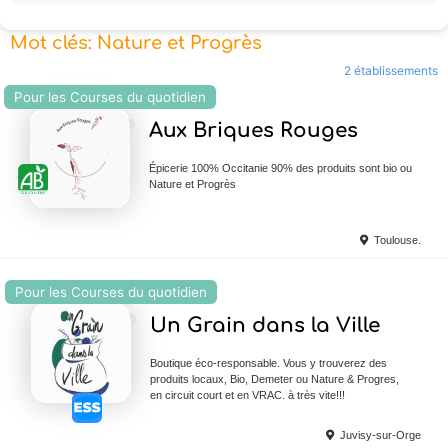
Mot clés: Nature et Progrès
2 établissements
Pour les Courses du quotidien
Ajouter en Favoris
Aux Briques Rouges
Épicerie 100% Occitanie 90% des produits sont bio ou
Nature et Progrès
Toulouse.
Pour les Courses du quotidien
Ajouter en Favoris
Un Grain dans la Ville
Boutique éco-responsable. Vous y trouverez des
produits locaux, Bio, Demeter ou Nature & Progres,
en circuit court et en VRAC. à très vite!!!
Juvisy-sur-Orge