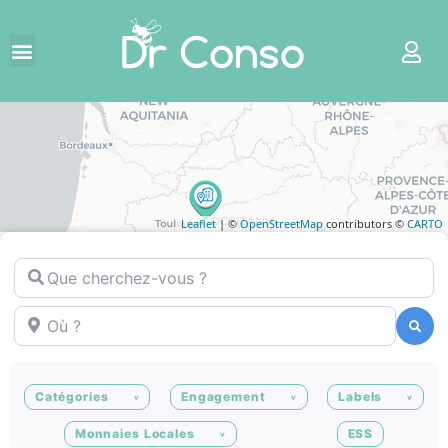
Leaflet
| ©
OpenStreetMap
contributors ©
CARTO
Que cherchez-vous ?
Où ?
Recherche
Recherche
Catégories
Engagement
Labels
Monnaies Locales
ESS