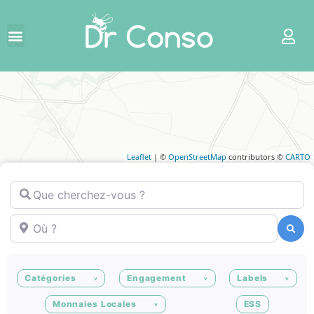
Leaflet
| ©
OpenStreetMap
contributors ©
CARTO
Que cherchez-vous ?
Où ?
Recherche
Recherche
Catégories
Engagement
Labels
Monnaies Locales
ESS