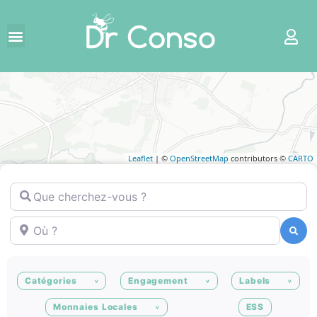
Leaflet
| ©
OpenStreetMap
contributors ©
CARTO
Que cherchez-vous ?
Où ?
Recherche
Recherche
Catégories
Engagement
Labels
Monnaies Locales
ESS