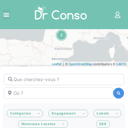
2
Leaflet
| ©
OpenStreetMap
contributors ©
CARTO
Que cherchez-vous ?
Où ?
Recherche
Recherche
Catégories
Engagement
Labels
Monnaies Locales
ESS