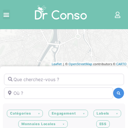
Leaflet
| ©
OpenStreetMap
contributors ©
CARTO
Que cherchez-vous ?
Où ?
Recherche
Recherche
Catégories
Engagement
Labels
Monnaies Locales
ESS