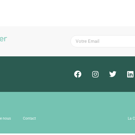
ter
!
de nous
Contact
La C