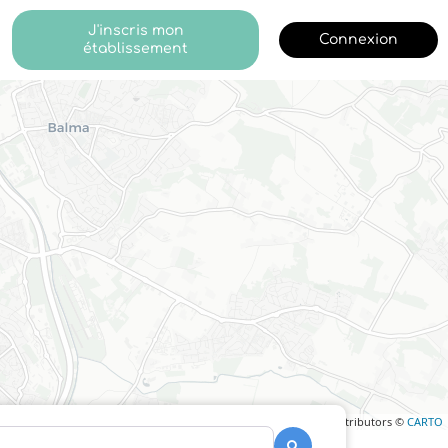
J'inscris mon
Connexion
établissement
Leaflet
| ©
OpenStreetMap
contributors ©
CARTO
Recherche
Recherche