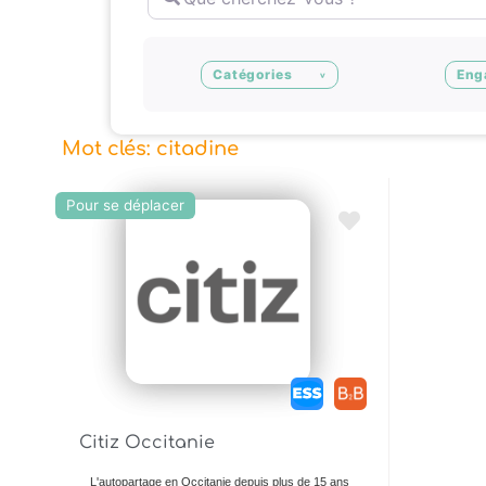
Catégories
Eng
Mot clés: citadine
Pour se déplacer
Ajouter en Favoris
Citiz Occitanie
L'autopartage en Occitanie depuis plus de 15 ans