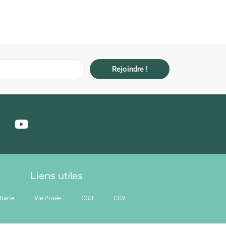
Rejoindre !
Liens utiles
harte
Vie Privée
CGU
CGV