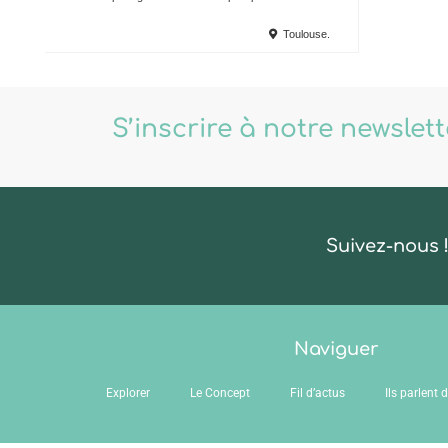
Toulouse.
S’inscrire à notre newslet
Suivez-nous 
Naviguer
Explorer
Le Concept
Fil d’actus
Ils parlent 