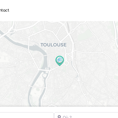
ntact
Où ?