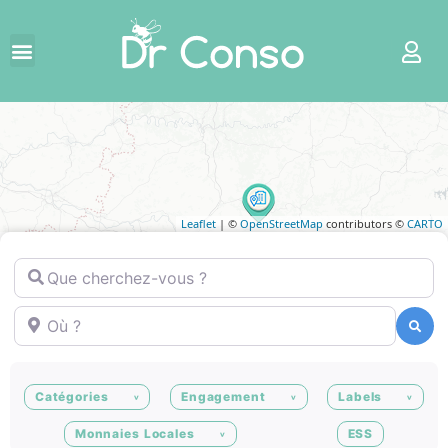
Leaflet
| ©
OpenStreetMap
contributors ©
CARTO
Que cherchez-vous ?
Où ?
Recherche
Recherche
Catégories
Engagement
Labels
Monnaies Locales
ESS