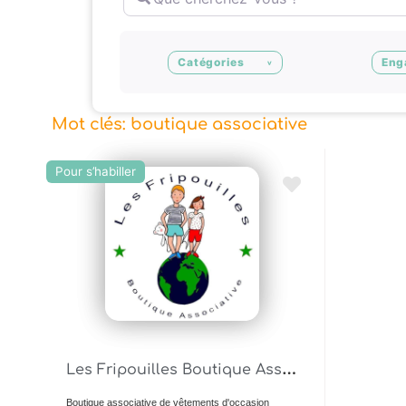
Catégories
Eng
Mot clés: boutique associative
Pour s’habiller
Ajouter en Favoris
L
es Fripouilles Boutique Associative
Boutique associative de vêtements d'occasion