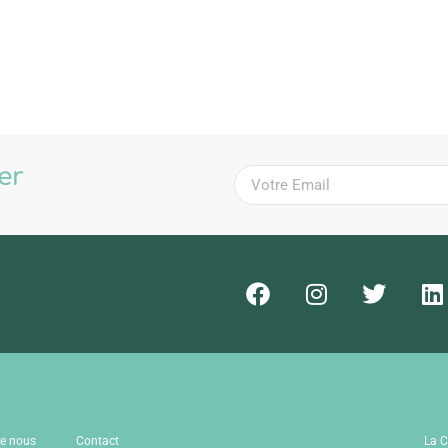
ter
!
de nous
Contact
La C