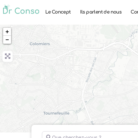
Le Concept
Ils parlent de nous
Co
+
−
Que cherchez-vous ?