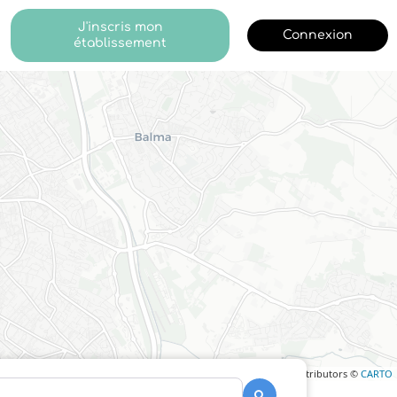
J'inscris mon
Connexion
établissement
Leaflet
| ©
OpenStreetMap
contributors ©
CARTO
Recherche
Recherche