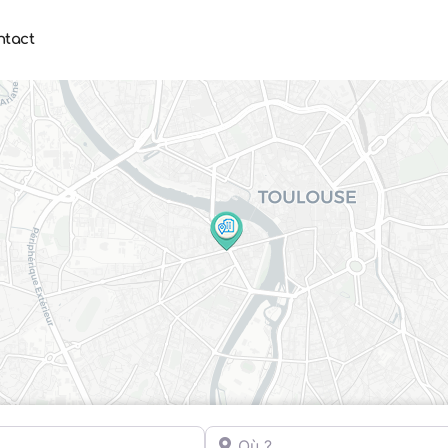
ntact
Où ?