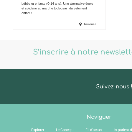
bébés et enfants (0-14 ans). Une alternative écolo
et solidaire au marché toulousain du vêtement
enfant !
Toulouse.
S’inscrire à notre newslet
Suivez-nous 
Naviguer
Explorer
Le Concept
Fil d’actus
Ils parlent 