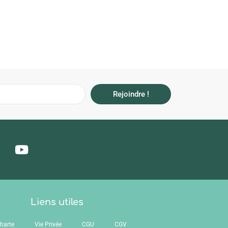
Rejoindre !
Liens utiles
harte
Vie Privée
CGU
CGV