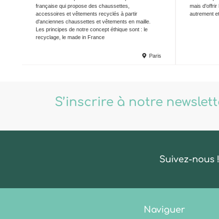
française qui propose des chaussettes,
mais d'offrir
accessoires et vêtements recyclés à partir
autrement e
d'anciennes chaussettes et vêtements en maille.
Les principes de notre concept éthique sont : le
recyclage, le made in France
Paris
S’inscrire à notre newslet
Suivez-nous 
Naviguer