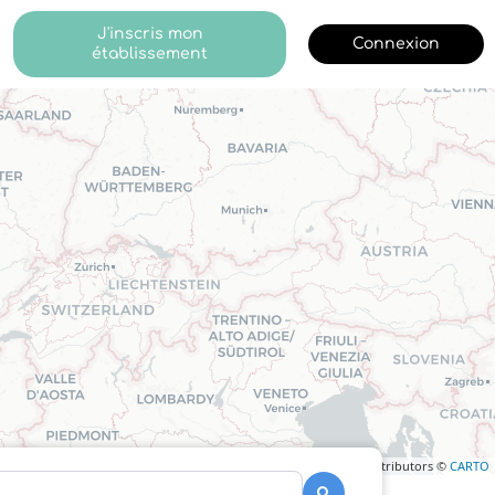
J'inscris mon
Connexion
établissement
Leaflet
| ©
OpenStreetMap
contributors ©
CARTO
Recherche
Recherche