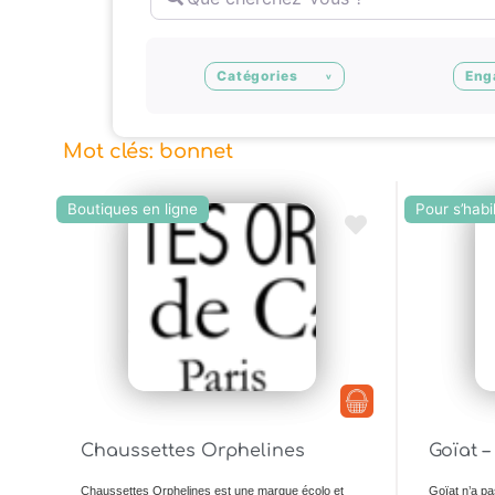
Catégories
Eng
Mot clés: bonnet
Boutiques en ligne
Pour s’habil
Ajouter en Favoris
Chaussettes Orphelines
Goïat 
Chaussettes Orphelines est une marque écolo et
Goïat n’a pa