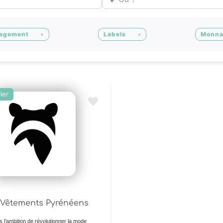
agement
Labels
Monna
ler
Ajouter en Favoris
– Vêtements Pyrénéens
s l’ambition de révolutionner la mode