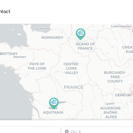
ntact
Où ?