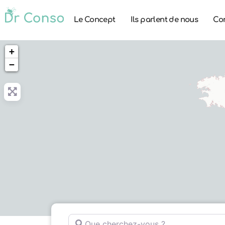
Le Concept
Ils parlent de nous
Co
+
−
Que cherchez-vous ?