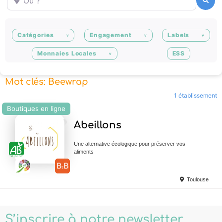
Recherche
Catégories
Engagement
Labels
Monnaies Locales
ESS
Mot clés: Beewrap
1 établissement
Boutiques en ligne
Ajouter en Favoris
Abeillons
Une alternative écologique pour préserver vos
aliments
Toulouse
S’inscrire à notre newsletter