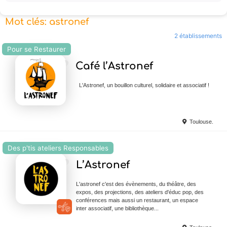
Mot clés: astronef
2 établissements
Pour se Restaurer
Ajouter en Favoris
Café l’Astronef
L'Astronef, un bouillon culturel, solidaire et associatif !
Toulouse.
Des p'tis ateliers Responsables
Ajouter en Favoris
L’Astronef
L'astronef c'est des évènements, du théâtre, des
expos, des projections, des ateliers d'éduc pop, des
conférences mais aussi un restaurant, un espace
inter associatif, une bibliothèque...