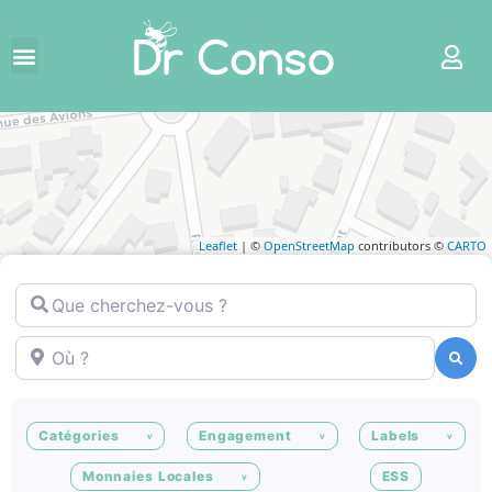
Leaflet
| ©
OpenStreetMap
contributors ©
CARTO
Que cherchez-vous ?
Où ?
Recherche
Recherche
Catégories
Engagement
Labels
Monnaies Locales
ESS