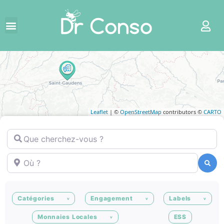
Leaflet
| ©
OpenStreetMap
contributors ©
CARTO
Que cherchez-vous ?
Où ?
Recherche
Recherche
Catégories
Engagement
Labels
Monnaies Locales
ESS