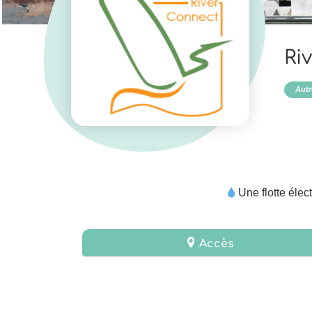
Ri
Autr
Une flotte élec
Accès