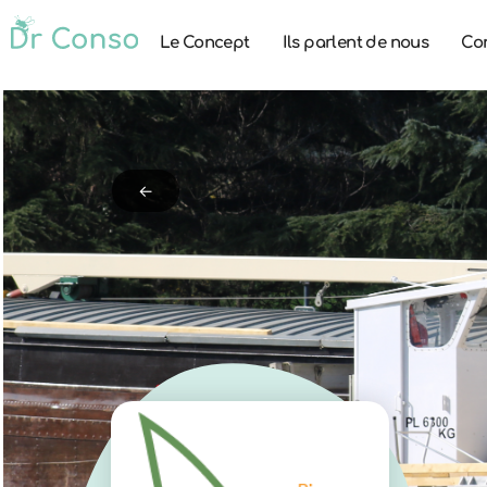
Le Concept
Ils parlent de nous
Co
←