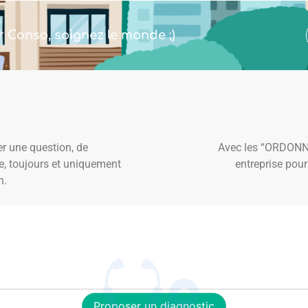
r Conso, soignez le monde ;)
r une question, de
Avec les “ORDONNA
se, toujours et uniquement
entreprise pour
n.
Proposer un diagnostic