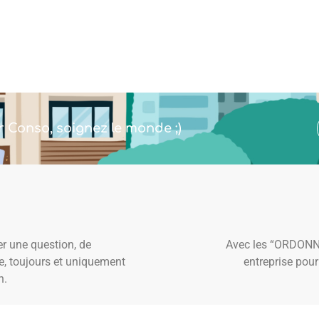
r Conso, soignez le monde ;)
r une question, de
Avec les “ORDONNA
se, toujours et uniquement
entreprise pour
n.