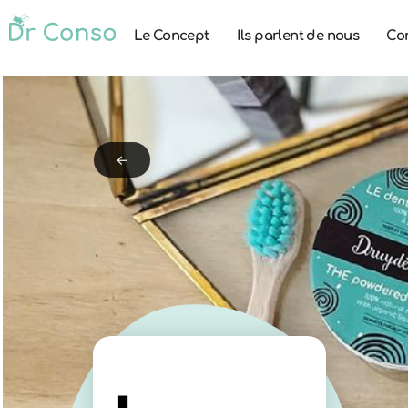
Le Concept
Ils parlent de nous
Co
←