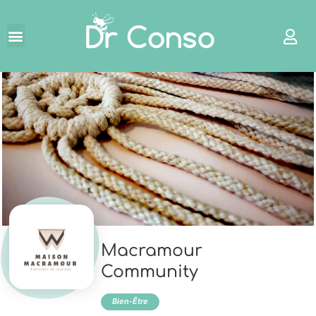
←
Macramour
Community
Bien-Être