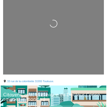
Chargement...
33 rue de la colombette
31555
Toulouse.
Citoyens, avec la clinique de Docteur Conso,
soignez le monde ;)