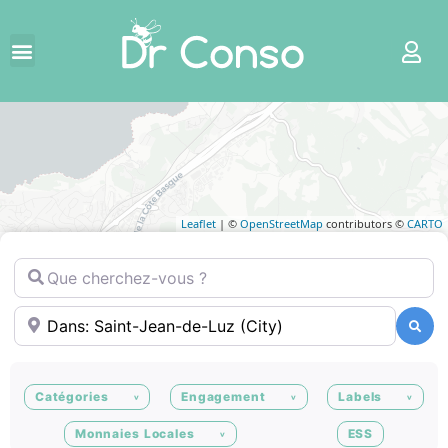
Leaflet
| ©
OpenStreetMap
contributors ©
CARTO
Que cherchez-vous ?
Où ?
Recherche
Recherche
Catégories
Engagement
Labels
Monnaies Locales
ESS