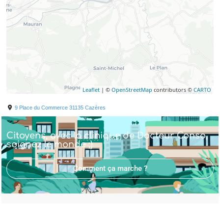
Leaflet
| ©
OpenStreetMap
contributors ©
CARTO
9 Place du Commerce
31135
Cazères
Citoyens, avec la clinique de Docteur Conso,
soignez le monde ;)
Comment ça marche ?