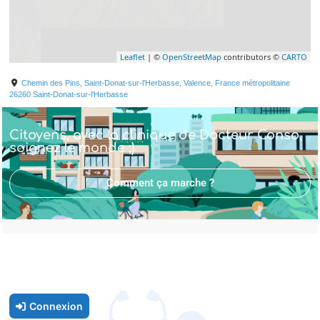
Leaflet
| ©
OpenStreetMap
contributors ©
CARTO
Chemin des Pins, Saint-Donat-sur-l'Herbasse, Valence, France métropolitaine
26260
Saint-Donat-sur-l'Herbasse
Citoyens, avec la clinique de Docteur Conso,
soignez le monde ;)
Comment ça marche ?
Connexion