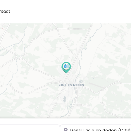
ntact
Où ?