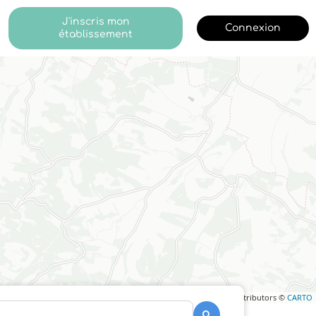
J'inscris mon
Connexion
établissement
Leaflet
| ©
OpenStreetMap
contributors ©
CARTO
Recherche
Recherche