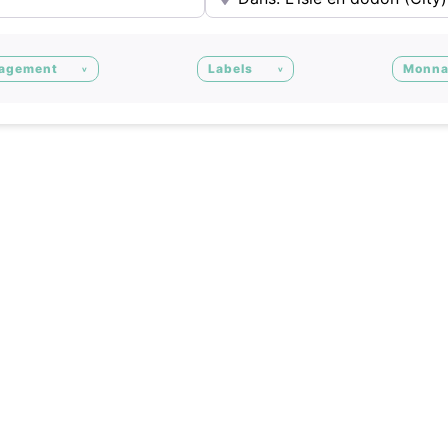
agement
Labels
Monna