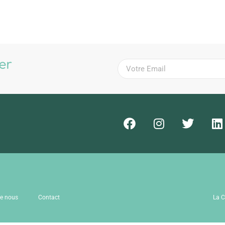
ter
!
de nous
Contact
La C