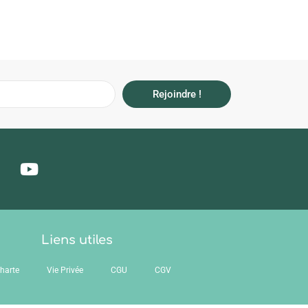
Rejoindre !
Liens utiles
harte
Vie Privée
CGU
CGV