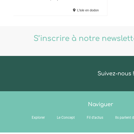
L'isle en dodon
S’inscrire à notre newslet
Suivez-nous 
Naviguer
Explorer
Le Concept
Fil d’actus
Ils parlent 