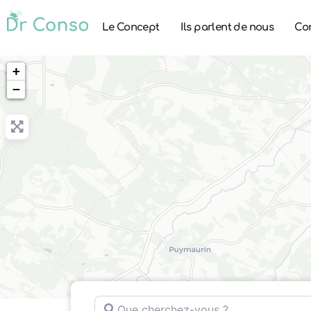
Le Concept
Ils parlent de nous
Co
+
−
Que cherchez-vous ?